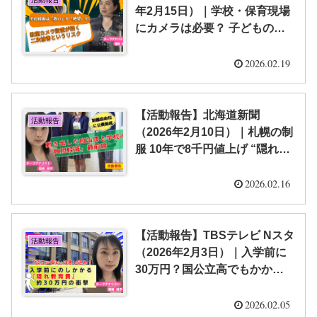
年2月15日）｜学校・保育現場
にカメラは必要？ 子どもの見
守りに効果 ほか AERA with
Kids+【福嶋 尚子】
2026.02.19
【活動報告】北海道新聞
活動報告
（2026年2月10日）｜札幌の制
服 10年で8千円値上げ “隠れ教
育費”は高校までの12年間で
200万円 負担減へ見直しの動き
2026.02.16
も【福嶋 尚子】
【活動報告】TBSテレビ Nスタ
活動報告
（2026年2月3日）｜入学前に
30万円？国公立高でもかかる
「隠れ教育費」の実態 物価高
に加え制服代高騰の背景に“多
2026.02.05