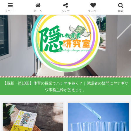
メニュー
ホーム
シェア
フォロー
検索
【最新・第10回】体育の授業でハチマキ巻く？｜保護者の疑問にヤナギサ
ワ事務主幹が答えます。