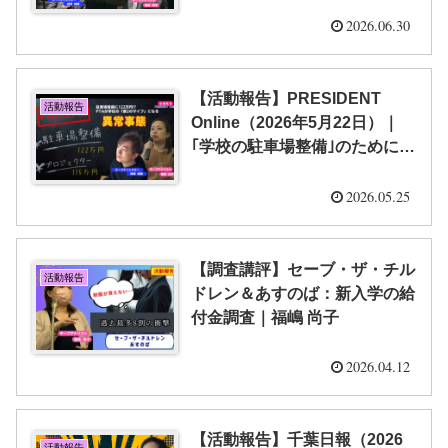
雇用事務員が存在 保護者負担
の費用で学校業務に携わるケー
2026.06.30
スも 地方財政法に違反か ほ
か【栁澤 靖明・福嶋 尚子】
【活動報告】PRESIDENT
活動報告
Online（2026年5月22日）｜
｢学校の駐車場整備｣のために
PTA会費と保護者負担で122万
円…学校が親に”サイフ機能”を
2026.05.25
期待するおかしさ【栁澤 靖
明・福嶋 尚子】
【調査講評】セーブ・ザ・チル
活動報告
ドレン＆あすのば：新入学の給
付金調査｜福嶋 尚子
2026.04.12
【活動報告】千葉日報（2026
活動報告