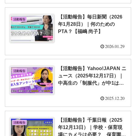
様化”の落とし穴｜
TBS NEWS DIG【福嶋 尚子】
【活動報告】毎日新聞（2026
活動報告
年1月28日）｜何のための
PTA？【福嶋 尚子】
2026.01.29
【活動報告】Yahoo!JAPAN ニ
活動報告
ュース（2025年12月17日）｜
中高生の「制服代」が中1は約
8000円、高1は約1万円上昇…
授業料無償でも重い「教育費の
2025.12.20
家計負担」とどう向き合えばい
い？【福嶋 尚子】
【活動報告】千葉日報（2025
活動報告
年12月13日）｜学校・保育現
場にカメラは必要？ 保育園の