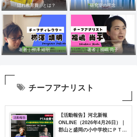
「隠れ教育費」とは？
研究室の理念
著者｜栁澤 靖明
著者｜福嶋 尚子
チーフアナリスト
【活動報告】河北新報
活動報告
ONLINE（2026年4月26日）｜
郡山と盛岡の小中学校にＰＴＡ