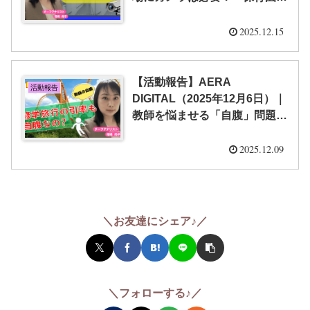
見守り効果 専門家からは「限
界」の指摘も【福嶋 尚子】
2025.12.15
【活動報告】AERA
活動報告
DIGITAL（2025年12月6日）｜
教師を悩ませる「自腹」問題が
深刻に ディズニーの入園料、
宿泊行事の下見代…ブラック労
2025.12.09
働だけじゃない“経済負担”の実
態【福嶋 尚子】
＼お友達にシェア♪／
＼フォローする♪／