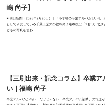
嶋 尚子】
■ 朝日新聞（2025年2月20日）｜「小学校の卒業アルバム3万
として研究している千葉工業大の福嶋尚子准教授は「1冊3万円は
どもの写真を使わ...
【三刷出来・記念コラム】卒業ア
い｜福嶋 尚子
卒業アルバムが高い…だけじゃない 卒業アルバム補助、の報道が
つき１万円を補助する。新年度当初予算案に事業費194万円（19