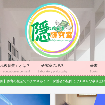
れ教育費」とは？
研究室の理念
著書
n education expenses?
Laboratory philosophy
Books
0回】体育の授業でハチマキ巻く？｜保護者の疑問にヤナギサワ事務主