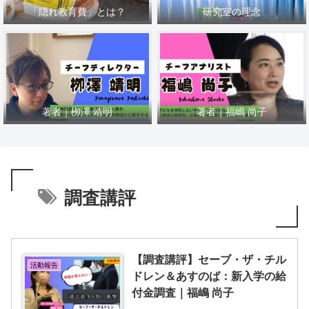
「隠れ教育費」とは？
研究室の理念
著者｜栁澤 靖明
著者｜福嶋 尚子
調査講評
【調査講評】セーブ・ザ・チル
活動報告
ドレン＆あすのば：新入学の給
付金調査｜福嶋 尚子