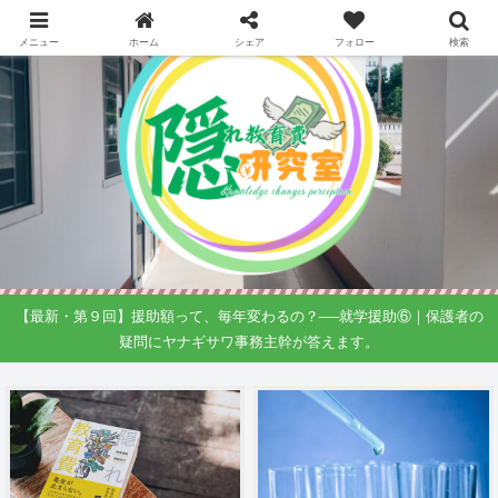
メニュー
ホーム
シェア
フォロー
検索
【最新・第９回】援助額って、毎年変わるの？──就学援助⑥｜保護者の
疑問にヤナギサワ事務主幹が答えます。