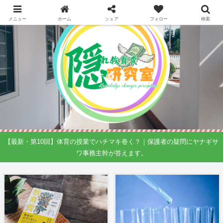
メニュー
ホーム
シェア
フォロー
検索
【最新・第10回】体育の授業でハチマキ巻く？｜保護者の疑問にヤナギサ
ワ事務主幹が答えます。