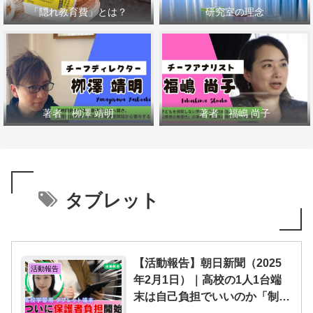
「隠れ教育費」とは？
研究室の理念
著者｜栁澤 靖明
著者｜福嶋 尚子
タブレット
【活動報告】朝日新聞（2025
活動報告
年2月1日）｜高校の1人1台端
末は自己負担でいいのか「制度