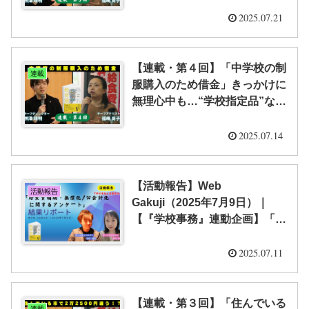
らす“最善策”とは？（全５回）
｜「隠れ教育費」研究室
2025.07.21
【連載・第４回】「中学校の制
連載
服購入のため借金」きっかけに
無理心中も…“学校指定品”なぜ
強制購入させられる？ （全５
回） ｜「隠れ教育費」研究室
2025.07.14
【活動報告】Web
活動報告
Gakuji（2025年7月9日）｜
【『学校事務』連動企画】「給
食費補助・無償化／公会計化に
関するアンケート」結果リポー
2025.07.11
ト｜栁澤 靖明・福嶋 尚子
【連載・第３回】「住んでいる
連載