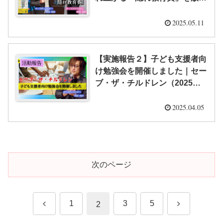
してはいけない【栁澤 靖明・
福嶋 尚子】
2025.05.11
【実施報告２】子ども支援者向
活動報告
け勉強会を開催しました｜セー
ブ・ザ・チルドレン（2025年4
月3日）【栁澤 靖明】
2025.04.05
次のページ
前
次
1
3
5
2