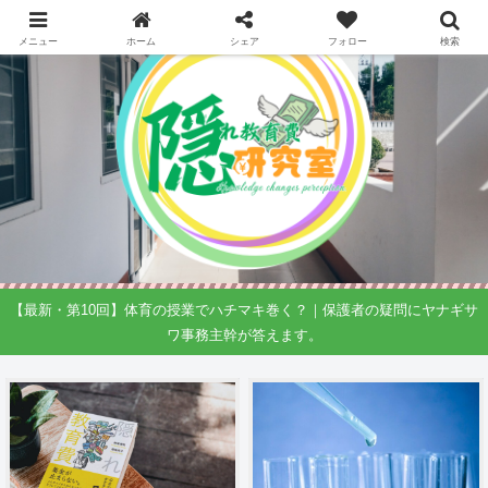
メニュー
ホーム
シェア
フォロー
検索
【最新・第10回】体育の授業でハチマキ巻く？｜保護者の疑問にヤナギサ
ワ事務主幹が答えます。