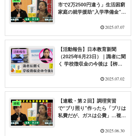
市で2万2500円違う」生活困窮
家庭の就学援助“入学準備金”に
地域格差…隠れ教育費の“重
荷”課題 （全５回） ｜「隠れ教
2025.07.07
育費」研究室
【活動報告】日本教育新聞
活動報告
（2025年6月23日）｜識者に聞
く 学校徴収金の今後は【栁澤
靖明・福嶋 尚子】
2025.07.02
【連載・第２回】調理実習
連載
で“ブリ照り”作ったら「ブリは
私費だが、ガスは公費」…複雑
すぎる学校運営費が生む「義務
教育は無償」へのギモン （全
2025.06.30