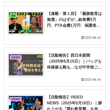
５回） ｜「隠れ教育費」研究
室
【連載・第１回】「義務教育は
連載
無償」のはずが…給食費5万
円、PTA会費1万円 保護者に
のしかかる“隠れ”教育費とは？
（全５回） ｜「隠れ教育費」
2025.06.24
研究室
【活動報告】西日本新聞
活動報告
（2025年6月15日）｜バッグも
体操服も靴も…なぜ中学校ごと
に指定？ 賛否さまざま、福岡
県内の実情から考える【栁澤
2025.06.16
靖明】
【活動報告】VIDEO
活動報告
NEWS（2025年5月10日）｜膨
れ上がる「隠れ教育費」を放置