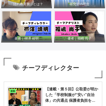
「隠れ教育費」とは？
研究室の理念
著者｜栁澤 靖明
著者｜福嶋 尚子
チーフディレクター
【連載・第５回】公取委が明か
連載
した「学校制服が“安い”自治
体」の共通点 保護者負担を減