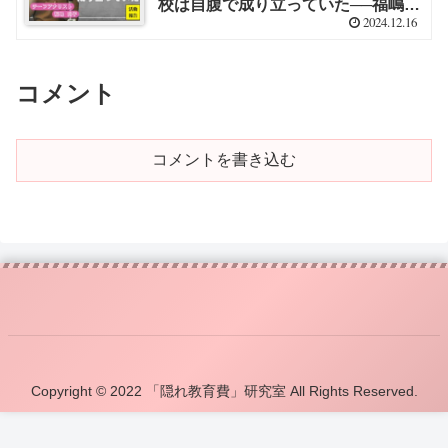
校は自腹で成り立っていた──福嶋尚
2024.12.16
子さんに聞く 武田砂鉄（ライター）
【福嶋 尚子】
コメント
コメントを書き込む
Copyright © 2022 「隠れ教育費」研究室 All Rights Reserved.