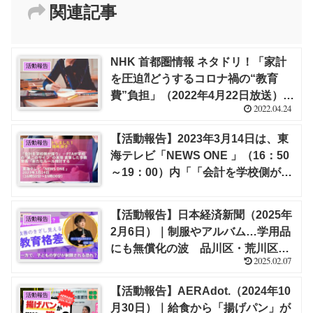
関連記事
NHK 首都圏情報 ネタドリ！「家計
活動報告
を圧迫⁈どうするコロナ禍の“教育
費”負担」（2022年4月22日放送）に
2022.04.24
出演しました！｜栁澤 靖明
【活動報告】2023年3月14日は、東
活動報告
海テレビ「NEWS ONE 」（16：50
～19：00）内「「会計を学校側が握
り」…PTAが学校の“第二のサイ
フ”の実態 直撃した市教育長「新た
【活動報告】日本経済新聞（2025年
活動報告
なルール検討する」にてコメントし
2月6日）｜制服やアルバム…学用品
ました！｜福嶋 尚子
にも無償化の波 品川区・荒川区
2025.02.07
【栁澤 靖明】
【活動報告】AERAdot.（2024年10
活動報告
月30日）｜給食から「揚げパン」が