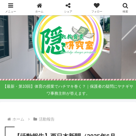
メニュー
ホーム
シェア
フォロー
検索
【最新・第10回】体育の授業でハチマキ巻く？｜保護者の疑問にヤナギサ
ワ事務主幹が答えます。
ホーム
活動報告