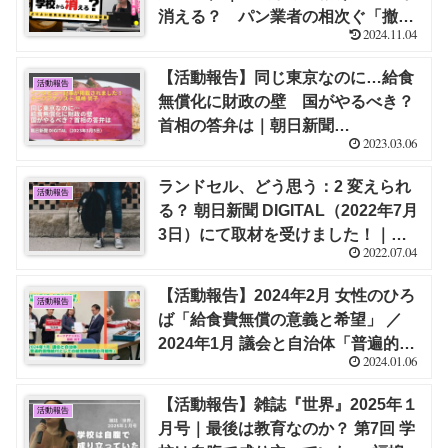
消える？ パン業者の相次ぐ「撤
2024.11.04
退」の背景に「給食費無償化」と厳
しすぎる「縛り」【福嶋 尚子】
【活動報告】同じ東京なのに…給食
活動報告
無償化に財政の壁 国がやるべき？
首相の答弁は｜朝日新聞
2023.03.06
DIGITAL（2023年3月5日）にインタ
ビュー記事が掲載されました！｜福
ランドセル、どう思う：2 変えられ
活動報告
嶋 尚子
る？ 朝日新聞 DIGITAL（2022年7月
3日）にて取材を受けました！｜福
2022.07.04
嶋 尚子
【活動報告】2024年2月 女性のひろ
活動報告
ば「給食費無償の意義と希望」 ／
2024年1月 議会と自治体「普遍的現
2024.01.06
物給付としての給食費無償の可能
性」【福嶋 尚子】
【活動報告】雑誌『世界』2025年１
活動報告
月号｜最後は教育なのか？ 第7回 学