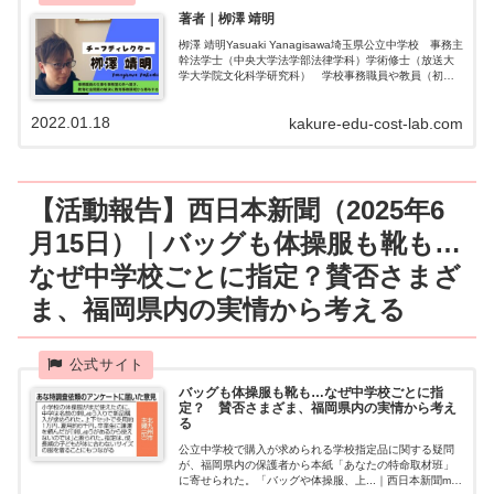
著者｜栁澤 靖明
栁澤 靖明Yasuaki Yanagisawa埼玉県公立中学校 事務主
幹法学士（中央大学法学部法律学科）学術修士（放送大
学大学院文化科学研究科） 学校事務職員や教員（初
任・中堅・リーダー層）を中心に、教育関連団体や民間
団体、大学などからの要...
2022.01.18
kakure-edu-cost-lab.com
【活動報告】西日本新聞（2025年6
月15日）｜バッグも体操服も靴も…
なぜ中学校ごとに指定？賛否さまざ
ま、福岡県内の実情から考える
バッグも体操服も靴も…なぜ中学校ごとに指
定？ 賛否さまざま、福岡県内の実情から考え
る
公立中学校で購入が求められる学校指定品に関する疑問
が、福岡県内の保護者から本紙「あなたの特命取材班」
に寄せられた。「バッグや体操服、上...｜西日本新聞me