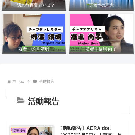
「隠れ教育費」とは？
研究室の理念
著者｜栁澤 靖明
著者｜福嶋 尚子
ホーム
活動報告
活動報告
【活動報告】AERA dot.
活動報告