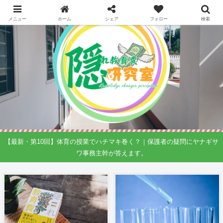
メニュー
ホーム
シェア
フォロー
検索
【最新・第10回】体育の授業でハチマキ巻く？｜保護者の疑問にヤナギサ
ワ事務主幹が答えます。