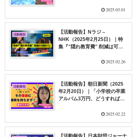
領で必修なのに？廃止を決めた
岩手県滝沢市に聞いてみたら
2025.03.01
【福嶋 尚子】
【活動報告】Nラジ –
活動報告
NHK（2025年2月25日）｜特
集『“隠れ教育費” 削減は可能
か？』【栁澤 靖明】
2025.02.26
【活動報告】朝日新聞（2025
活動報告
年2月20日）｜「小学校の卒業
アルバム3万円、どうすれば」
税金で補助だけが解決か【福嶋
尚子】
2025.02.22
【活動報告】日本財団ジャーナ