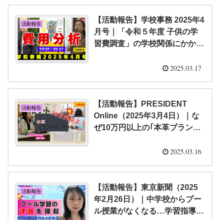
【活動報告】学校事務 2025年4
活動報告
月号｜「令和５年度 子供の学
習費調査」の学校関係にかかる
費用分析 ｜「隠れ教育費」研
究室
2025.03.17
【活動報告】PRESIDENT
活動報告
Online（2025年3月4日）｜な
ぜ10万円以上の｢本革ブランド
ランドセル｣が人気なのか…子
どもの金銭感覚を狂わせてしま
2025.03.16
う意外な逆効果【福嶋 尚子】
【活動報告】東京新聞（2025
活動報告
年2月26日）｜中学校からプー
ル授業がなくなる…学習指導要