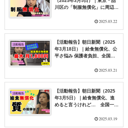
（2025年3月5日）｜東京・品
川区の「制服無償化」に周辺自
治体は冷ややかな視線 専門家
は「教育的意義はあるのか」
2025.03.22
【福嶋 尚子】
【活動報告】朝日新聞（2025
活動報告
年3月18日）｜給食無償化、公
平さ悩み 保護者負担、全国で
最大月１８００円の差 異なる
材料費【福嶋 尚子】
2025.03.21
【活動報告】朝日新聞（2025
活動報告
年3月5日）｜給食無償化、進
めると言うけれど… 全国一律
の実施には課題あり【福嶋 尚
子】
2025.03.19