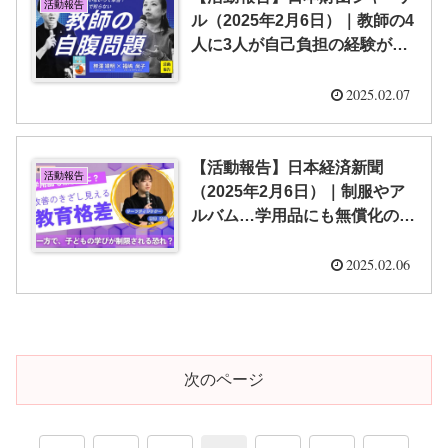
活動報告
ル（2025年2月6日）｜教師の4
人に3人が自己負担の経験があ
るって本当？ 教師の働き方を
改善するには【栁澤 靖明・福
2025.02.07
嶋 尚子】
【活動報告】日本経済新聞
活動報告
（2025年2月6日）｜制服やア
ルバム…学用品にも無償化の
波 品川区・荒川区【栁澤 靖
明】
2025.02.06
次のページ