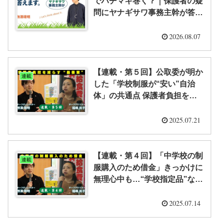
でハチマキ巻く？｜保護者の疑
問にヤナギサワ事務主幹が答え
ます。
2026.08.07
【連載・第５回】公取委が明か
連載
した「学校制服が“安い”自治
体」の共通点 保護者負担を減
らす“最善策”とは？（全５回）
｜「隠れ教育費」研究室
2025.07.21
【連載・第４回】「中学校の制
連載
服購入のため借金」きっかけに
無理心中も…“学校指定品”なぜ
強制購入させられる？ （全５
回） ｜「隠れ教育費」研究室
2025.07.14