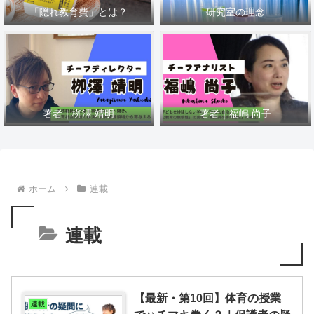
「隠れ教育費」とは？
研究室の理念
著者｜栁澤 靖明
著者｜福嶋 尚子
ホーム
連載
連載
【最新・第10回】体育の授業
連載