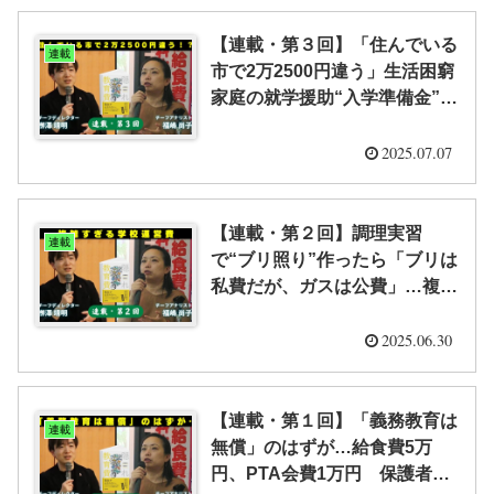
【連載・第３回】「住んでいる
連載
市で2万2500円違う」生活困窮
家庭の就学援助“入学準備金”に
地域格差…隠れ教育費の“重
荷”課題 （全５回） ｜「隠れ教
2025.07.07
育費」研究室
【連載・第２回】調理実習
連載
で“ブリ照り”作ったら「ブリは
私費だが、ガスは公費」…複雑
すぎる学校運営費が生む「義務
教育は無償」へのギモン （全
2025.06.30
５回） ｜「隠れ教育費」研究
室
【連載・第１回】「義務教育は
連載
無償」のはずが…給食費5万
円、PTA会費1万円 保護者に