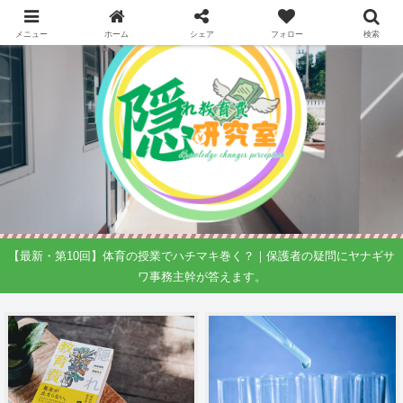
メニュー
ホーム
シェア
フォロー
検索
【最新・第10回】体育の授業でハチマキ巻く？｜保護者の疑問にヤナギサ
ワ事務主幹が答えます。