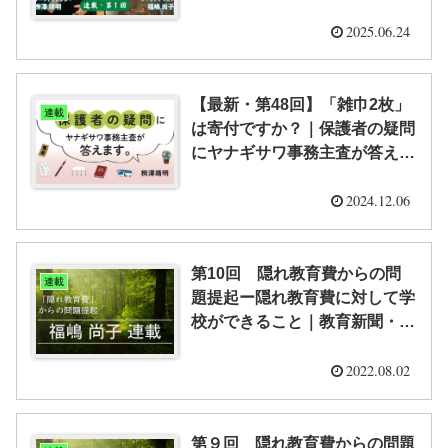
のしかかる“隠れ”教育費とは？
（全５回） ｜「隠れ教育費」
2025.06.24
研究室
【最新・第48回】「雑巾2枚」
連載
は寄付ですか？｜保護者の疑問
にヤナギサワ事務主査が答えま
す。
2024.12.06
第10回 隠れ教育費からの問
連載
題提起ー隠れ教育費に対して学
校ができること｜教育新聞・福
嶋尚子
2022.08.02
第９回 隠れ教育費からの問題