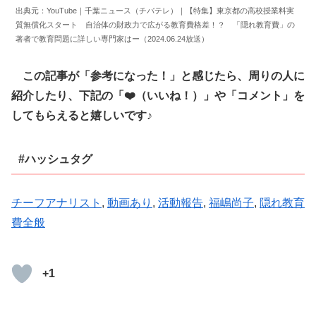
出典元：YouTube｜千葉ニュース（チバテレ）｜【特集】東京都の高校授業料実
質無償化スタート 自治体の財政力で広がる教育費格差！？ 「隠れ教育費」の
著者で教育問題に詳しい専門家はー（2024.06.24放送）
この記事が「参考になった！」と感じたら、周りの人に
紹介したり、下記の「❤️（いいね！）」や「コメント」を
してもらえると嬉しいです♪
#ハッシュタグ
チーフアナリスト
, 
動画あり
, 
活動報告
, 
福嶋尚子
, 
隠れ教育
費全般
+1