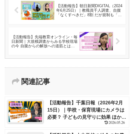
【活動報告】朝日新聞DIGITAL（2024
年6月25日）｜教職員千人調査、自腹
「なくすべきだ」8割 だが規制も「難
しい」？【栁澤 靖明・福嶋 尚子】
【活動報告】先端教育オンライン・毎
日新聞｜大規模調査からみる学校現場
の今 自腹からの解放への道筋とは？
ほか【福嶋 尚子】
関連記事
【活動報告】千葉日報（2026年2月
活動報告
15日）｜学校・保育現場にカメラは
必要？ 子どもの見守りに効果 ほか
2026.05.26
AERA with Kids+【福嶋 尚子】