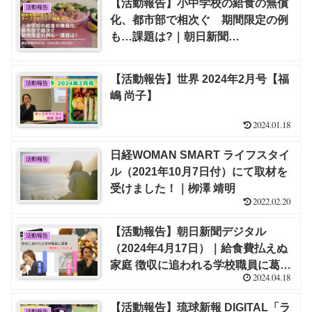
【活動報告】小中学校の給食の無償
活動報告
化、都市部で相次ぐ 期間限定の例
も…課題は?｜朝日新聞
DIGITAL(2022年11月23日）にて取
材を受けました！｜福嶋 尚子
【活動報告】世界 2024年2月号【福
活動報告
嶋 尚子】
2024.01.18
日経WOMAN SMART ライフスタイ
活動報告
ル（2021年10月7日付）にて取材を
受けました！｜栁澤 靖明
2022.02.20
【活動報告】朝日新聞デジタル
活動報告
（2024年4月17日）｜給食費払えぬ
家庭 徴収に追われる学校職員に葛藤
2024.04.18
「無償化されれば」【栁澤 靖明＆福
嶋 尚子】
【活動報告】琉球新報 DIGITAL「ラ
活動報告