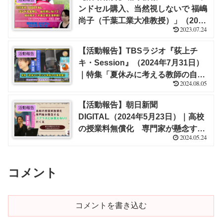
ンドセル購入、当然視しないで 福嶋
尚子（千葉工業大准教授）」（2023
2023.07.24
年7月17日）｜福嶋 尚子（識者談
話）
【活動報告】TBSラジオ『荻上チ
活動報告
キ・Session』（2024年7月31日）
｜特集「夏休みに考える教師の自腹
2024.08.05
問題」【栁澤 靖明】
【活動報告】朝日新聞
活動報告
DIGITAL（2024年5月23日）｜高校
の授業料無償化 専門家が懸念する
2024.05.24
「プラスとは言えない」行く末【福
嶋 尚子】
コメント
コメントを書き込む