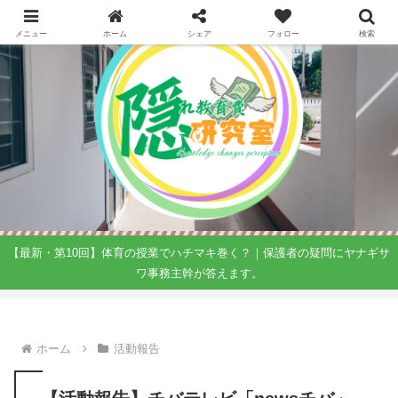
メニュー
ホーム
シェア
フォロー
検索
【最新・第10回】体育の授業でハチマキ巻く？｜保護者の疑問にヤナギサ
ワ事務主幹が答えます。
ホーム
活動報告