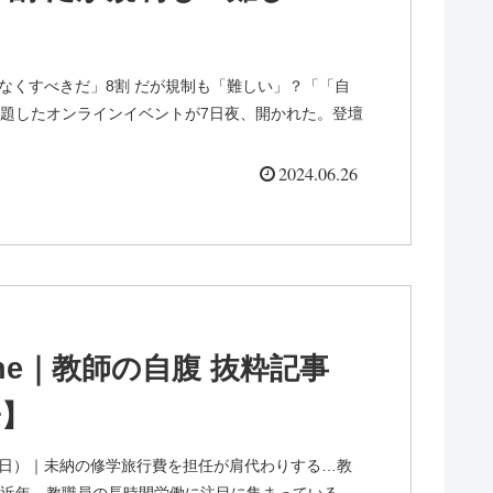
自腹「なくすべきだ」8割 だが規制も「難しい」？「「自
題したオンラインイベントが7日夜、開かれた。登壇
2024.06.26
line｜教師の自腹 抜粋記事
子】
4年5月28日）｜未納の修学旅行費を担任が肩代わりする…教
近年、教職員の長時間労働に注目に集まっている