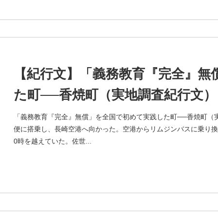
【紀行文】「義務教育『完全』無
た町──香焼町（実地調査紀行文）
「義務教育『完全』無償」を全国で初めて実践した町──香焼町（
便に搭乗し、長崎空港へ向かった。空港からリムジンバスに乗り換
0時を越えていた。佐世...