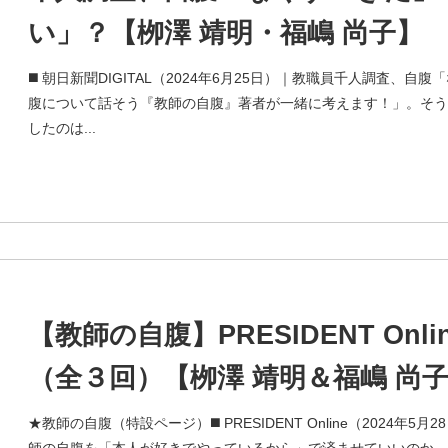
い」？【栁澤 靖明・福嶋 尚子】
◼️ 朝日新聞DIGITAL（2024年6月25日）｜教職員千人調査、
腹について話そう『教師の自腹』著者が一緒に考えます！」。そう
したのは...
【教師の自腹】PRESIDENT On
（全３回）【栁澤 靖明＆福嶋 尚
★教師の自腹（特設ページ）◼️ PRESIDENT Online（202
師の自腹を「本人が好きでやっているから」で済ませていいのか 