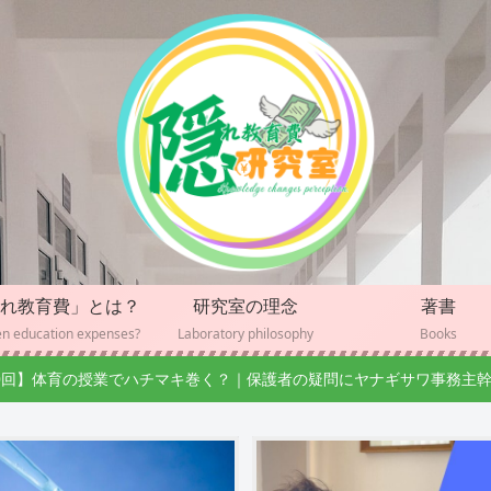
れ教育費」とは？
研究室の理念
著書
n education expenses?
Laboratory philosophy
Books
0回】体育の授業でハチマキ巻く？｜保護者の疑問にヤナギサワ事務主