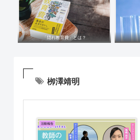
「隠れ教育費」とは？
栁澤靖明
活動報告