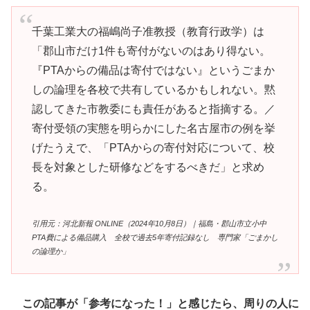
千葉工業大の福嶋尚子准教授（教育行政学）は
「郡山市だけ1件も寄付がないのはあり得ない。
『PTAからの備品は寄付ではない』というごまか
しの論理を各校で共有しているかもしれない。黙
認してきた市教委にも責任があると指摘する。／
寄付受領の実態を明らかにした名古屋市の例を挙
げたうえで、「PTAからの寄付対応について、校
長を対象とした研修などをするべきだ」と求め
る。
引用元：河北新報 ONLINE（2024年10月8日）｜福島・郡山市立小中
PTA費による備品購入 全校で過去5年寄付記録なし 専門家「ごまかし
の論理か」
この記事が「参考になった！」と感じたら、周りの人に