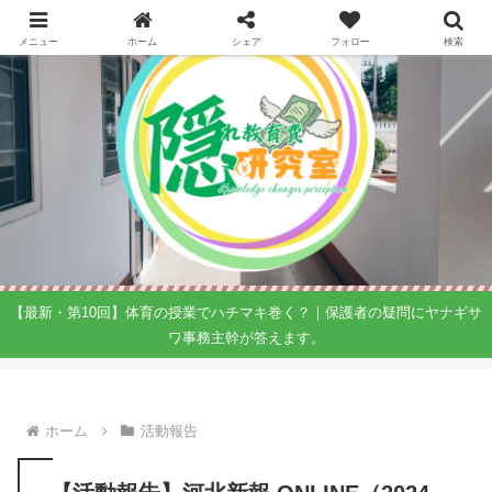
メニュー
ホーム
シェア
フォロー
検索
【最新・第10回】体育の授業でハチマキ巻く？｜保護者の疑問にヤナギサ
ワ事務主幹が答えます。
ホーム
活動報告