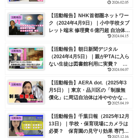
2026.02.05
費」の実態 物価高に加え制服代高
騰の背景に“多様化”の落とし穴｜
【活動報告】NHK首都圏ネットワー
活動報告
TBS NEWS DIG【福嶋 尚子】
ク（2024年4月9日）｜小中学校タブ
レット端末 修理費６億円超 自治体が
2024.04.15
負担 埼玉【福嶋 尚子】
【活動報告】朝日新聞デジタル
活動報告
（2024年4月5日）｜親がPTAに入ら
ない生徒は図書館利用に実費？ 学
2024.04.07
校が抱える悩み【福嶋 尚子】
【活動報告】AERA dot.（2025年3
活動報告
月5日）｜東京・品川区の「制服無
償化」に周辺自治体は冷ややかな視
2025.04.19
線 専門家は「教育的意義はあるの
か」【福嶋 尚子】
【活動報告】千葉日報（2025年12月
活動報告
13日）｜学校・保育現場にカメラは
必要？ 保育園の見守り効果 専門家
2025.12.16