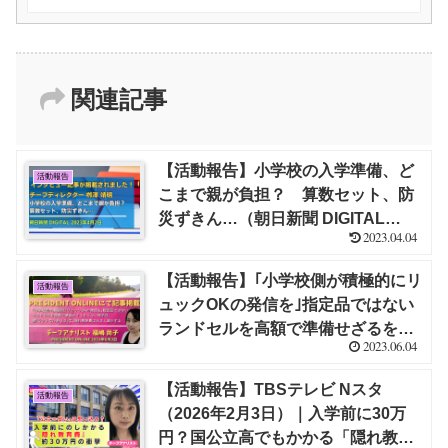
れないかも」と悲鳴 – Yahoo!Japanニ
ュース【福嶋 尚子】
関連記事
【活動報告】小学校の入学準備、ど
活動報告
こまで親が負担？ 算数セット、防
災ずきん…（朝日新聞 DIGITAL
2023.04.04
2023年4月2日）にてインタビュー記
事が掲載されました！｜栁澤 靖明
【活動報告】｢小学校側が積極的にリ
活動報告
ュックOKの発信を｣指定品ではない
ランドセルを高額で準備せざるをえ
2023.06.04
ない理不尽 脱｢ランドセルありき｣
で､隠れ教育費は大きく減少する｜福
【活動報告】TBSテレビ Nスタ
活動報告
嶋 尚子 ～PRESIDENT Onlineにて
（2026年2月3日）｜入学前に30万
記事掲載～
円？国公立高でもかかる「隠れ教育