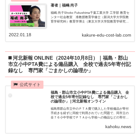
著者｜福嶋 尚子
福嶋 尚子Shoko Fukushima千葉工業大学 工学部 教育セ
ンター社会教室 准教授教育学修士（新潟大学大学院教
育学研究科）教育学博士（東京大学大学院教育学研究
科）学校事務職員向け研修、市民向け講演・学習会、議
員向け講演など行っていま...
2022.01.18
kakure-edu-cost-lab.com
◼️ 河北新報 ONLINE（2024年10月8日）｜福島・郡山
市立小中PTA費による備品購入 全校で過去5年寄付記
録なし 専門家「ごまかしの論理か」
福島・郡山市立小中PTA費による備品購入 全
校で過去5年寄付記録なし 専門家「ごまかし
の論理か」 | 河北新報オンライン
福島県郡山市立中のＰＴＡ費で購入した学校備品が寄付
手続きを経ずに同校で利用されていた問題で、同市立の
全７６小中学校でＰＴＡから学校への物品などの寄付が
過去５年間に１件もなかったこ…
kahoku.news