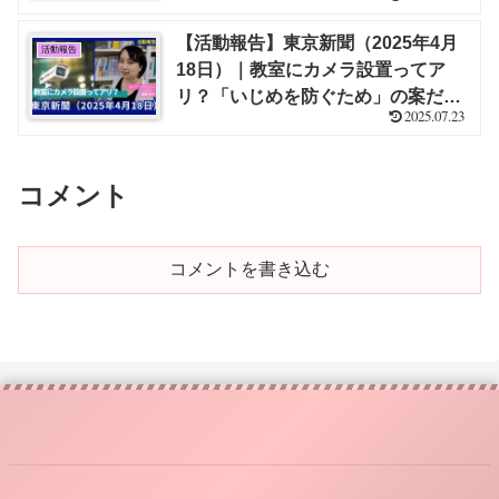
からは「限界」の指摘も【福嶋 尚
子】
【活動報告】東京新聞（2025年4月
活動報告
18日）｜教室にカメラ設置ってア
リ？「いじめを防ぐため」の案だけ
2025.07.23
ど…「体育の着替え」は、「死角」
はどうするの？【福嶋 尚子】
コメント
コメントを書き込む