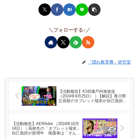
＼フォローする♪／
「隠れ教育費」研究室
【活動報告】KSB瀬戸内海放送
（2024年9月25日）｜【解説】香川県
立高校のタブレット端末が自己負担
に…なぜ？ 県教委は負担軽減策を検
討 – Yahoo!Japanニュース（書き起こ
し記事）【福嶋 尚子】
【活動報告】AERAdot.（2024年10月
14日）｜高校生の「タブレット端末」
自己負担が急増中 保護者は「そんな
にお金がかかるなら、高校に行かせら