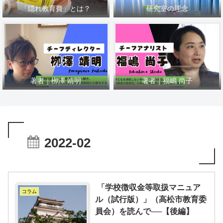
「隠れ教育費」とは？
研究室の理念
著者｜栁澤 靖明
著者｜福嶋 尚子
2022-02
「学校徴収金等取扱マニュア
コラム
ル（試行版）」（高松市教育委
員会）を読んで──【後編】