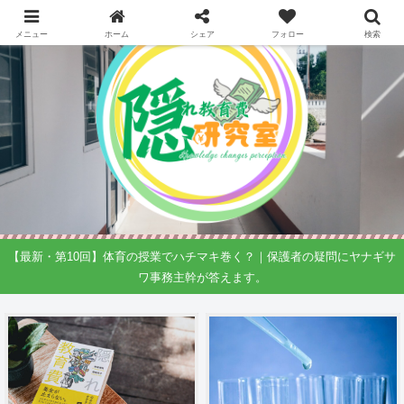
メニュー
ホーム
シェア
フォロー
検索
【最新・第10回】体育の授業でハチマキ巻く？｜保護者の疑問にヤナギサ
ワ事務主幹が答えます。