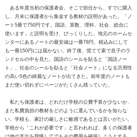
ある年度当初の保護者会。そこで担任から、すでに購入
し、月末に保護者から集金する教材の説明があった。「ノ
ート5冊で750円です。国語、算数、理科、社会、総合に
使います」と説明を受け、びっくりした。地元のホームセ
ンターにあるノートの最安値は一冊78円。税込みにして
も一冊150円には届かない。終了後、慌てて家で息子のラ
ンドセルの中を見た。国語のシールを貼ると「国語ノー
ト」、社会のシールを貼ると「社会ノート」になる汎用性
の高い5色の綺麗なノートが出てきた。前年度のノートも
まだ使い切れずにページがたくさん残っていた。
私たち保護者は、どれだけ学校の公費予算が少ないか、
また私費負担の教材をどのように選んでいるかを知らな
い。学校も、家計の厳しさに敏感であるとは言いがたい。
学校から「これが必要です」と言われれば、多くの保護者
は他の支出を我慢してでもその費用を確保しようとする。