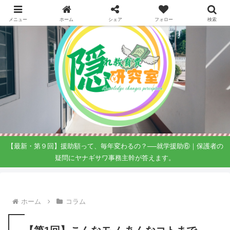
メニュー
ホーム
シェア
フォロー
検索
【最新・第９回】援助額って、毎年変わるの？──就学援助⑥｜保護者の
疑問にヤナギサワ事務主幹が答えます。
ホーム
コラム