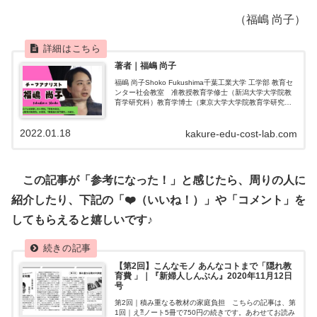
（福嶋 尚子）
著者｜福嶋 尚子
福嶋 尚子Shoko Fukushima千葉工業大学 工学部 教育セ
ンター社会教室 准教授教育学修士（新潟大学大学院教
育学研究科）教育学博士（東京大学大学院教育学研究
科）学校事務職員向け研修、市民向け講演・学習会、議
員向け講演など行っていま...
2022.01.18
kakure-edu-cost-lab.com
この記事が「参考になった！」と感じたら、周りの人に
紹介したり、下記の「❤️（いいね！）」や「コメント」を
してもらえると嬉しいです♪
【第2回】こんなモノ あんなコトまで「隠れ教
育費 」｜『新婦人しんぶん』2020年11月12日
号
第2回｜積み重なる教材の家庭負担 こちらの記事は、第
1回｜え⁈ノート5冊で750円の続きです。あわせてお読み