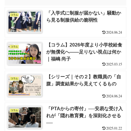
「入学式に制服が届かない」騒動か
コラム
ら見る制服供給の脆弱性
2024.06.24
【コラム】2026年度より小学校給食
コラム
が無償化へ――足りない視点は何か
｜福嶋 尚子
2025.03.15
【シリーズ｜その２】教職員の「自
コラム
腹」調査結果から見えてくるもの
2024.06.24
「PTAからの寄付」──安易な受け入
コラム
れが「隠れ教育費」を深刻化させる
──
2025.01.22