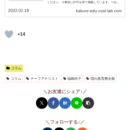
ください。※事前に許可を得て掲載しています。〜以
下、書き起こし〜第2回 積み重なる教材の家庭負担 文
2022.02.18
kakure-edu-cost-lab.com
部科学省の最新の調査では、小学生...
+14
コラム
コラム
チーフアナリスト
福嶋尚子
隠れ教育費全般
＼お友達にシェア♪／
＼フォローする♪／