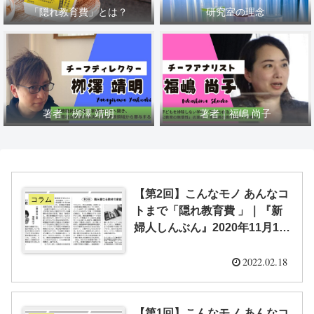
「隠れ教育費」とは？
研究室の理念
著者｜栁澤 靖明
著者｜福嶋 尚子
【第2回】こんなモノ あんなコ
コラム
トまで「隠れ教育費 」｜『新
婦人しんぶん』2020年11月12
日号
2022.02.18
【第1回】こんなモノ あんなコ