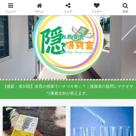
メニュー
ホーム
シェア
フォロー
検索
【最新・第10回】体育の授業でハチマキ巻く？｜保護者の疑問にヤナギサ
ワ事務主幹が答えます。