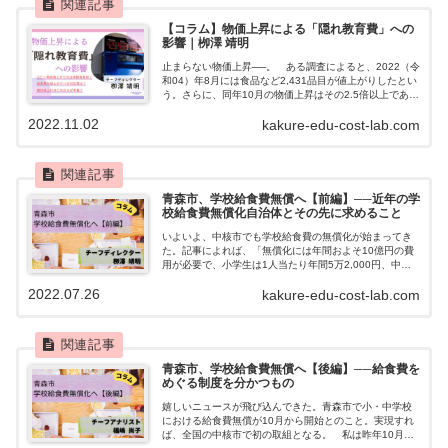
【コラム】物価上昇による「隠れ教育費」への
影響｜栁澤 靖明
止まらない物価上昇──。 ある調査によると、2022（令
和04）年8月には食品など2,431品目が値上がりしたとい
う。さらに、同年10月の物価上昇はその2.5倍以上である
6,305品目にも及ぶとのことだった。そして、実際に10
2022.11.02
kakure-edu-cost-lab.com
月を迎えて物価...
青森市、学校給食費無償へ【前編】──近年の学
校給食費無償化自治体とその先に求めること
いよいよ、中核市でも学校給食費の無償化が始まってき
た。記事によれば、「無償化には年間およそ10億円の費
用が必要で、小学生は1人当たり年間5万2,000円、中学
生は1人当たり、年間およそ6万円、保護者の負担が軽減
2022.07.26
kakure-edu-cost-lab.com
される」とのことで、「青森市は...
青森市、学校給食費無償へ【後編】──給食費を
めぐる制度を分かつもの
嬉しいニュースが飛び込んできた。青森市で小・中学校
における給食費無償が10月から開始とのこと。実現すれ
ば、全国の中核市で初の取組となる。 私は昨年10月