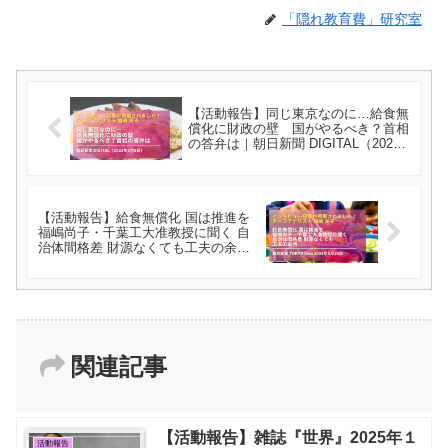
「隠れ教育費」研究室
【活動報告】同じ東京なのに…給食無
償化に財政の壁 国がやるべき？首相
の答弁は｜朝日新聞 DIGITAL（2023
年3月5日）にインタビュー記事が掲載
されました！｜福嶋 尚子
【活動報告】給食無償化 国は推進を
福嶋尚子・千葉工大准教授に聞く 自
治体間格差 財源なくても工夫の余地
｜東京新聞 TOKYO Web 2023年3月
16日にインタビュー記事が掲載されま
した！｜福嶋 尚子
関連記事
【活動報告】雑誌『世界』2025年１
活動報告