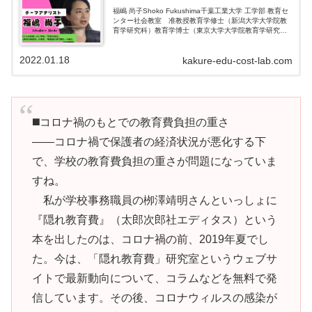
福嶋 尚子Shoko Fukushima千葉工業大学 工学部 教育セ
ンター社会教室 准教授教育学修士（新潟大学大学院教
育学研究科）教育学博士（東京大学大学院教育学研究
科）学校事務職員向け研修、市民向け講演・学習会、議
員向け講演など行っていま...
2022.01.18
kakure-edu-cost-lab.com
◼️コロナ禍のもとでの教育費負担の重さ
――コロナ禍で保護者の経済状況が悪化する下
で、学校の教育費負担の重さが問題になっていま
すね。
私が学校事務職員の栁澤靖明さんといっしょに
『隠れ教育費』（太郎次郎社エディタス）という
本を出したのは、コロナ禍の前、2019年夏でし
た。今は、「隠れ教育費」研究室というウェブサ
イトで最新動向について、コラムなどを無料で発
信しています。その後、コロナウィルスの感染が