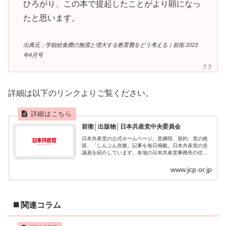
ひろがり、この本で提起したことがより顕になっ
たと思います。
出典元：学校給食費の無償と増大する教育費をどう考える｜前衛 2023
年4月号
詳細は以下のリンクよりご覧ください。
前衛│出版物│日本共産党中央委員会
日本共産党の公式ホームページ。党綱領、規約、党の政
策、「しんぶん赤旗」記事を毎日掲載。日本共産党の全
議員を紹介しています。各地の日本共産党事務所の住
所、リンクを掲載。
www.jcp.or.jp
◼️ 関連コラム