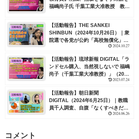
残すべき事｜福嶋 尚子
福嶋尚子氏 千葉工業大准教授 教育
岩盤・子どもが消える 識者に聞く」
（2023年6月28日）｜福嶋 尚子（イ
【活動報告】THE SANKEI
活動報告
ンタビュー記事）
SHINBUN（2024年10月26日）｜衆
院選で各党が公約「高校無償化」に
2024.10.27
副作用 公立高淘汰や授業料以外の
負担で格差拡大【福嶋 尚子】
【活動報告】琉球新報 DIGITAL「ラ
活動報告
ンドセル購入、当然視しないで 福嶋
尚子（千葉工業大准教授）」（2023
2023.07.24
年7月17日）｜福嶋 尚子（識者談
話）
【活動報告】朝日新聞
活動報告
DIGITAL（2024年6月25日）｜教職
員千人調査、自腹「なくすべきだ」
2024.06.26
8割 だが規制も「難しい」？【栁澤
靖明・福嶋 尚子】
コメント