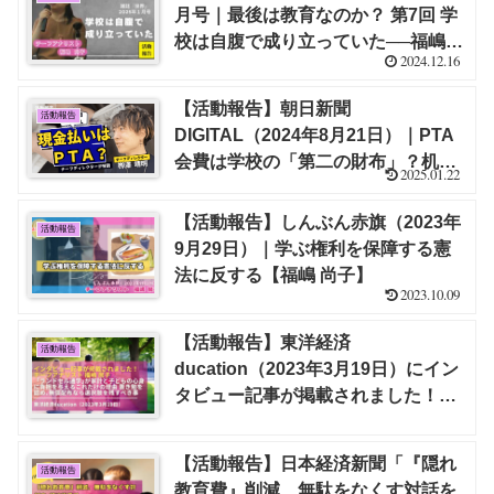
月号｜最後は教育なのか？ 第7回 学
校は自腹で成り立っていた──福嶋尚
2024.12.16
子さんに聞く 武田砂鉄（ライター）
【福嶋 尚子】
【活動報告】朝日新聞
活動報告
DIGITAL（2024年8月21日）｜PTA
会費は学校の「第二の財布」？机や
2025.01.22
椅子を購入、草刈り機も【栁澤 靖
明】
【活動報告】しんぶん赤旗（2023年
活動報告
9月29日）｜学ぶ権利を保障する憲
法に反する【福嶋 尚子】
2023.10.09
【活動報告】東洋経済
活動報告
ducation（2023年3月19日）にイン
タビュー記事が掲載されました！｜
「ランドセル通学｣が家計と子どもの
心身に負担を与えるこれだけの理由
【活動報告】日本経済新聞「『隠れ
活動報告
置き勉を認め､無償配布なら選択肢を
教育費』削減、無駄をなくす対話を