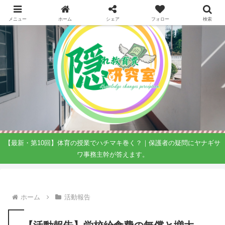
メニュー
ホーム
シェア
フォロー
検索
【最新・第10回】体育の授業でハチマキ巻く？｜保護者の疑問にヤナギサ
ワ事務主幹が答えます。
ホーム
活動報告