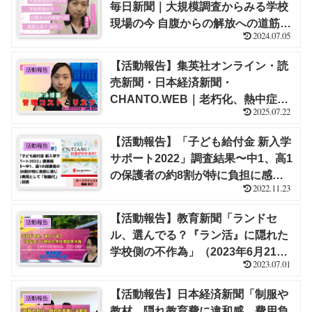
毎日新聞｜大規模調査からみる学校
現場の今 自腹からの解放への道筋と
2024.07.05
は？ ほか【福嶋 尚子】
【活動報告】集英社オンライン・読
活動報告
売新聞・日本経済新聞・
CHANTO.WEB｜老朽化、熱中症、
2025.07.22
教員の負担増…相次ぐプール授業の
廃止「管理コストもリスクも高い」
【活動報告】「子ども給付金 新入学
活動報告
学校の水泳授業の今後とは 他【福嶋
サポート2022」調査結果〜中1、高1
尚子】
の保護者の約8割が特に負担に感じ
2022.11.23
る費用として「制服代」と回答｜セ
ーブ・ザ・チルドレンにて論評を行
【活動報告】教育新聞「ランドセ
活動報告
いました！（2022年11月18日）｜福
ル、選んでる？『ラン活』に隠れた
嶋 尚子
学校側の不作為」（2023年6月21
2023.07.01
日）｜福嶋 尚子（インタビュー記
事）
【活動報告】日本経済新聞「制服や
活動報告
教材…隠れ教育費に違和感 費用負