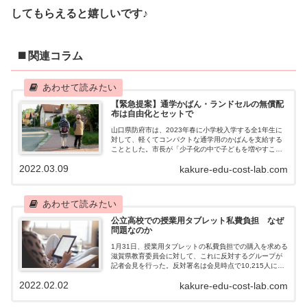
してもらえると嬉しいです♪
◼️ 関連コラム
【緊急提案】通学かばん・ランドセルの無償配
布は自由化とセットで
山口県防府市は、2023年春に小学校入学する全1年生に
対して、軽くてコンパクトな通学用のかばんを支給する
こととした。市長が「少子化の中で子どもを増やすこと
も大切だが、何より生まれた子どもに健康に育ってほし
2022.03.09
kakure-edu-cost-lab.com
い」と述べている通り、家庭の経済的負...
公立高校での授業用タブレット私費負担 なぜ
問題なのか
1月31日、授業用タブレットの私費負担での購入を求める
滋賀県教育委員会に対して、これに反対するグループが
記者会見を行った。反対署名は会見時点で10,215人に達
しているという。 滋賀県立高校で保護者に購入を求め
2022.02.02
kakure-edu-cost-lab.com
ている授業用タブレットは5～1...