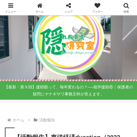
メニュー
ホーム
シェア
フォロー
検索
【最新・第９回】援助額って、毎年変わるの？──就学援助⑥｜保護者の
疑問にヤナギサワ事務主幹が答えます。
ホーム
活動報告