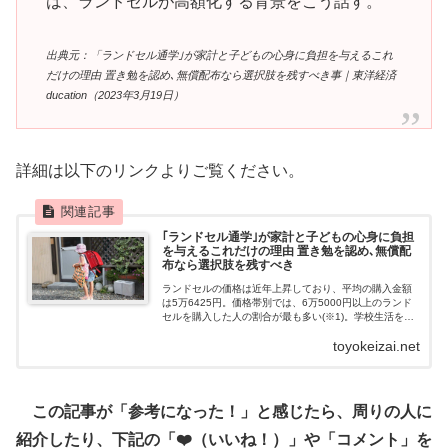
は、ランドセルが高額化する背景をこう話す。
出典元：「ランドセル通学｣が家計と子どもの心身に負担を与えるこれ
だけの理由 置き勉を認め､無償配布なら選択肢を残すべき事｜東洋経済
ducation（2023年3月19日）
詳細は以下のリンクよりご覧ください。
｢ランドセル通学｣が家計と子どもの心身に負担
を与えるこれだけの理由 置き勉を認め､無償配
布なら選択肢を残すべき
ランドセルの価格は近年上昇しており、平均の購入金額
は5万6425円。価格帯別では、6万5000円以上のランド
セルを購入した人の割合が最も多い(※1)。学校生活を送
るためにかかるお金について研究を行う千葉工業大学…
toyokeizai.net
この記事が「参考になった！」と感じたら、周りの人に
紹介したり、下記の「❤️（いいね！）」や「コメント」を