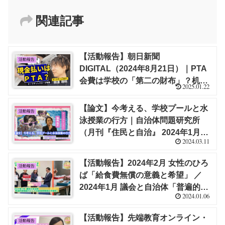
関連記事
【活動報告】朝日新聞
活動報告
DIGITAL（2024年8月21日）｜PTA
会費は学校の「第二の財布」？机や
2025.01.22
椅子を購入、草刈り機も【栁澤 靖
明】
【論文】今考える、学校プールと水
活動報告
泳授業の行方｜自治体問題研究所
（月刊『住民と自治』 2024年1月
2024.03.11
号 より）【福嶋 尚子】
【活動報告】2024年2月 女性のひろ
活動報告
ば「給食費無償の意義と希望」 ／
2024年1月 議会と自治体「普遍的現
2024.01.06
物給付としての給食費無償の可能
性」【福嶋 尚子】
【活動報告】先端教育オンライン・
活動報告