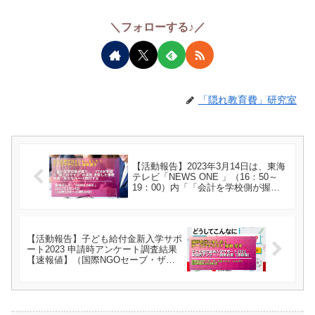
＼フォローする♪／
「隠れ教育費」研究室
【活動報告】2023年3月14日は、東海
テレビ「NEWS ONE 」（16：50～
19：00）内「「会計を学校側が握
り」…PTAが学校の“第二のサイフ”の
実態 直撃した市教育長「新たなルー
ル検討する」にてコメントしました！
｜福嶋 尚子
【活動報告】子ども給付金新入学サポ
ート2023 申請時アンケート調査結果
【速報値】（国際NGOセーブ・ザ・
チルドレン・ジャパン 国内事業部
2023年3月）にて講評を行いました！
｜福嶋 尚子