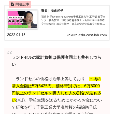
著者｜福嶋 尚子
福嶋 尚子Shoko Fukushima千葉工業大学 工学部 教育セ
ンター社会教室 准教授教育学修士（新潟大学大学院教
育学研究科）教育学博士（東京大学大学院教育学研究
科）学校事務職員向け研修、市民向け講演・学習会、議
員向け講演など行っていま...
2022.01.18
kakure-edu-cost-lab.com
ランドセルの家計負担は保護者同士も共有しづら
い
ランドセルの価格は近年上昇しており、
平均の
購入金額は5万6425円。価格帯別では、6万5000
円以上のランドセルを購入した人の割合が最も多
い
(※1)。学校生活を送るためにかかるお金につい
て研究を行う千葉工業大学准教授の福嶋尚子氏