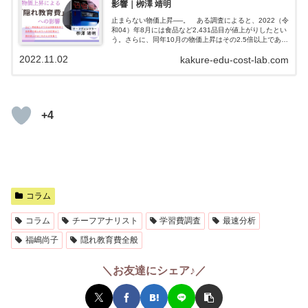
影響｜栁澤 靖明
止まらない物価上昇──。 ある調査によると、2022（令
和04）年8月には食品など2,431品目が値上がりしたとい
う。さらに、同年10月の物価上昇はその2.5倍以上である
6,305品目にも及ぶとのことだった。そして、実際に10
2022.11.02
kakure-edu-cost-lab.com
月を迎えて物価...
+4
コラム
コラム
チーフアナリスト
学習費調査
最速分析
福嶋尚子
隠れ教育費全般
＼お友達にシェア♪／