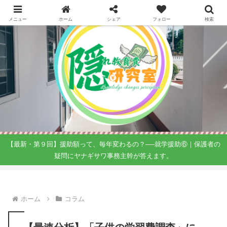
メニュー
ホーム
シェア
フォロー
検索
【最新・第９回】援助額って、毎年変わるの？──就学援助⑥｜保護者の
疑問にヤナギサワ事務主幹が答えます。
ホーム
コラム