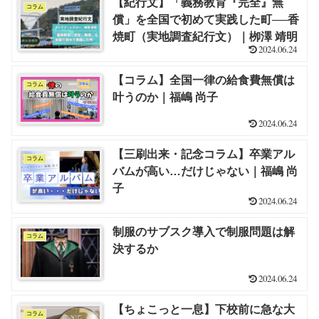
【紀行文】「義務教育『完全』無
コラム
償」を全国で初めて実践した町──香
焼町（実地調査紀行文）｜栁澤 靖明
2024.06.24
【コラム】全国一律の給食費無償は
コラム
叶うのか｜福嶋 尚子
2024.06.24
【三刷出来・記念コラム】卒業アル
コラム
バムが高い…だけじゃない｜福嶋 尚
子
2024.06.24
制服のサブスク導入で制服問題は解
コラム
決するか
2024.06.24
【ちょこっと一息】下校前に急な大
コラム