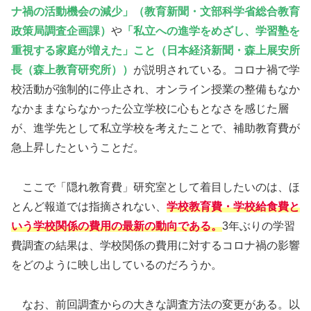
ナ禍の活動機会の減少」（教育新聞・文部科学省総合教育
政策局調査企画課）
や
「私立への進学をめざし、学習塾を
重視する家庭が増えた」こと（日本経済新聞・森上展安所
長（森上教育研究所））
が説明されている。コロナ禍で学
校活動が強制的に停止され、オンライン授業の整備もなか
なかままならなかった公立学校に心もとなさを感じた層
が、進学先として私立学校を考えたことで、補助教育費が
急上昇したということだ。
ここで「隠れ教育費」研究室として着目したいのは、ほ
とんど報道では指摘されない、
学校教育費・学校給食費と
いう学校関係の費用の最新の動向である。
3年ぶりの学習
費調査の結果は、学校関係の費用に対するコロナ禍の影響
をどのように映し出しているのだろうか。
なお、前回調査からの大きな調査方法の変更がある。以