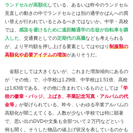
ランドセルが高額化
している、あるいは昨今のランドセル
見直しの動きの中でランドセルとは別の通学かばんへの買
い替えが行われているとみるべきではないか。中学・高校
では、
感染を避けるために遠距離通学の生徒が自転車を購
入した
、交通費としての
定期代の高騰
なども考えられる
が、より平均額を押し上げる要素としてはやはり
制服類の
高額化や必要アイテムの増加
がありそうだ。
金額としては大きくないが、これまた増加傾向にあるの
が「その他」で、小学校は1.29倍、中学校は1.51倍、高校
は1.63倍である。その他に含まれているものとしては
「学
校の徽章・バッジ、上ばき、卒業記念写真・アルバムの代
金等」
が挙げられている。昨今、いわゆる卒業アルバムの
高額化が聞こえてくる。人数が少ない学校では特に顕著
で、思い出のDVDや文集も全部ついて２万円などという
例も聞く。そうした物品の値上げ状況を表しているのかも