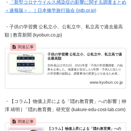
・
「新型コロナウイルス感染症の影響に関する調査まとめ
＜速報版＞」｜日本修学旅行協会 (jstb.or.jp)
・子供の学習費 公私立小、公私立中、私立高で過去最高
額 | 教育新聞 (kyobun.co.jp)
子供の学習費 公私立小、公私立中、私立高で過
去最高額
文科省は12月21日、2021年度「子供の学習費調査」の結
果を公表した。保護者が支出した1年間・子供1人当たり
の学習費の総額は、調査事項の変更などがあるため単純
比較することはできないものの、公私立小学校、公私立
www.kyobun.co.jp
中学校、私立高校では1994年...
・【コラム】物価上昇による「隠れ教育費」への影響｜栁
澤 靖明 | 「隠れ教育費」研究室 (kakure-edu-cost-lab.com)
【コラム】物価上昇による「隠れ教育費」への