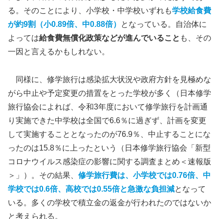
る。そのことにより、小学校・中学校いずれも
学校給食費
が約9割（小0.89倍、中0.88倍）
となっている。自治体に
よっては
給食費無償化政策などが進んでいること
も、その
一因と言えるかもしれない。
同様に、修学旅行は感染拡大状況や政府方針を見極めな
がら中止や予定変更の措置をとった学校が多く（日本修学
旅行協会によれば、令和3年度において修学旅行を計画通
り実施できた中学校は全国で6.6％に過ぎず、計画を変更
して実施することとなったのが76.9％、中止することにな
ったのは15.8％に上ったという（日本修学旅行協会「新型
コロナウイルス感染症の影響に関する調査まとめ＜速報版
＞」）。その結果、
修学旅行費は、小学校では0.76倍、中
学校では0.6倍、高校では0.55倍と急激な負担減
となって
いる。多くの学校で積立金の返金が行われたのではないか
と考えられる。