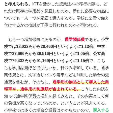
と考えられる。
ICTを活かした授業法への移行の際に、ど
れだけ既存の学用品を見直したのか、新たに必要な物品に
ついても一人一つを家庭で購入するか、学校に公費で備え
付けするかの検討が丁寧に行われたのかが問われる。
もう一つ増加傾向にあるのが、
通学関係費
である。
小学
校では18,032円から20,460円というように1.13倍、中学
校で37,666円から39,516円というように1.05倍、公立高
校で79,432円から91,169円というように1.15倍
で、こち
らも学用品費ほどではないか、軒並み増加している。通学
関係費とは、文字通りバスや電車などを利用した場合の交
通費を含むが、その他に、
通学用の物品として購入した自
転車や、通学用の制服類が含まれている。
こうした内訳を
知って通学関係費の増加を見てみると、その内実として何
の負担が高くなっているのか、ということが見えてくる。
小学校では多くの場合交通費はかからないので、
購入する