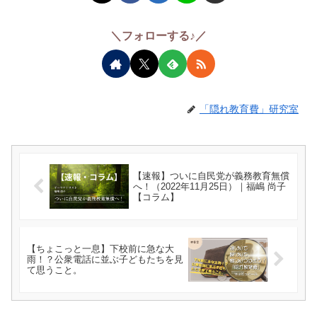
＼フォローする♪／
「隠れ教育費」研究室
【速報】ついに自民党が義務教育無償
へ！（2022年11月25日）｜福嶋 尚子
【コラム】
【ちょこっと一息】下校前に急な大
雨！？公衆電話に並ぶ子どもたちを見
て思うこと。