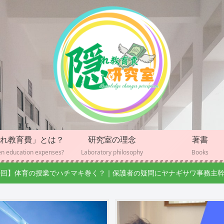
れ教育費」とは？
研究室の理念
著書
n education expenses?
Laboratory philosophy
Books
0回】体育の授業でハチマキ巻く？｜保護者の疑問にヤナギサワ事務主