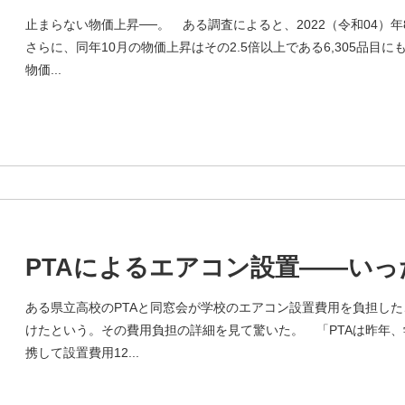
止まらない物価上昇──。 ある調査によると、2022（令和04）年
さらに、同年10月の物価上昇はその2.5倍以上である6,305品目
物価...
PTAによるエアコン設置——い
ある県立高校のPTAと同窓会が学校のエアコン設置費用を負担したこ
けたという。その費用負担の詳細を見て驚いた。 「PTAは昨年
携して設置費用12...