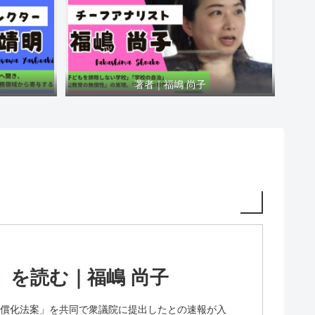
著者｜福嶋 尚子
」を読む｜福嶋 尚子
食無償化法案」を共同で衆議院に提出したとの速報が入