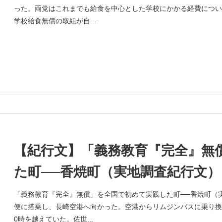
った。両党はこれまでも給食を中心とした学校にかかる経費につい
学校給食無償の取組が自...
【紀行文】「義務教育『完全』無
た町──香焼町（実地調査紀行文）
「義務教育『完全』無償」を全国で初めて実践した町──香焼町（
便に搭乗し、長崎空港へ向かった。空港からリムジンバスに乗り換
0時を越えていた。佐世...